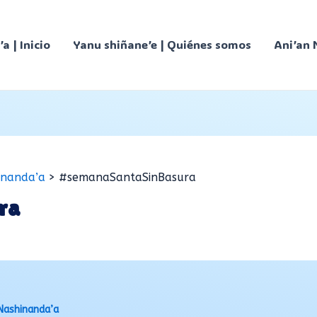
’a | Inicio
Yanu shiñane’e | Quiénes somos
Ani’an 
inanda’a
#semanaSantaSinBasura
ra
Nashinanda’a