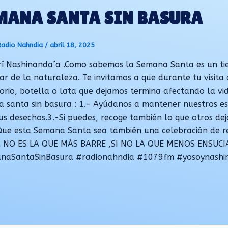
MANA SANTA SIN BASURA
Radio Nahndia
/
abril 18, 2025
í Nashinanda´a .Como sabemos la Semana Santa es un tiem
tar de la naturaleza. Te invitamos a que durante tu visita 
orio, botella o lata que dejamos termina afectando la vid
 santa sin basura : 1.- Ayúdanos a mantener nuestros esp
us desechos.3.-Si puedes, recoge también lo que otros dej
Que esta Semana Santa sea también una celebración de 
A NO ES LA QUE MÁS BARRE ,SI NO LA QUE MENOS ENSUCIA
naSantaSinBasura #radionahndia #1079fm #yosoynashi