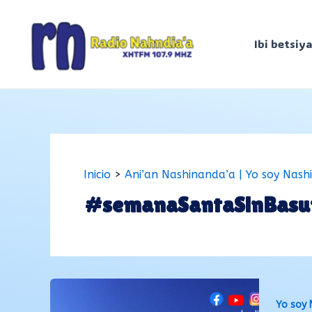
Ir
al
Ibi betsiya
contenido
Inicio
Ani’an Nashinanda’a | Yo soy Nash
#semanaSantaSinBasu
Yo soy 