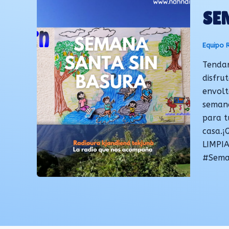
SE
Equipo 
Tendar
disfru
envolt
semana
para t
casa.¡
LIMPI
#Sema