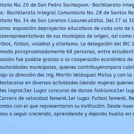
tario No. 20 de San Pedro Sochiapam.· Bachillerato Inte
a.· Bachillerato Integral Comunitario No. 28 de Santos Re
tario No. 34 de San Lorenzo Cuaunecuiltitla. Del 27 al 30
como: exposición deproyectos educativos de cada uno de l
alesrepresentativas de sus municipios de origen, así como
tbol, fútbol, voleibol y atletismo. La delegación del BIC
mada poraproximadamente 68 personas, entre estudiantes
ipación fue posible gracias a la cooperación económica d
 autoridades municipales, quienes contribuyeronpara cubr
Bajo la dirección del Ing. Martín Velásquez Matus y con la
destacarse en diversas actividades (siendo mujeres quiene
ntes logros:3er. Lugar concurso de danza folklorica1er lu
 Carrera de velocidad femenil.1er lugar. Futbol femenil. R
miso con el que representaron su institución. Desde nues
os a seguir creciendo, aprendiendo y dejando huella en 