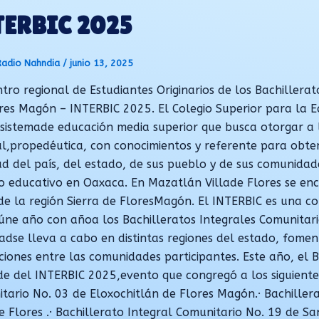
TERBIC 2025
Radio Nahndia
/
junio 13, 2025
tro regional de Estudiantes Originarios de los Bachillerat
res Magón – INTERBIC 2025. El Colegio Superior para la E
sistemade educación media superior que busca otorgar a 
al,propedéutica, con conocimientos y referente para obten
ad del país, del estado, de sus pueblo y de sus comunidad
 educativo en Oaxaca. En Mazatlán Villade Flores se enc
de la región Sierra de FloresMagón. El INTERBIC es una co
úne año con añoa los Bachilleratos Integrales Comunitari
dadse lleva a cabo en distintas regiones del estado, fome
iciones entre las comunidades participantes. Este año, el
de del INTERBIC 2025,evento que congregó a los siguientes
tario No. 03 de Eloxochitlán de Flores Magón.· Bachiller
de Flores .· Bachillerato Integral Comunitario No. 19 de S