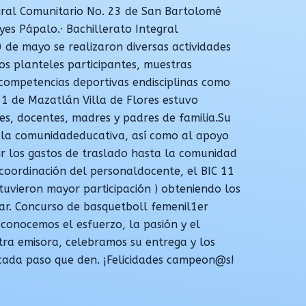
gral Comunitario No. 23 de San Bartolomé
yes Pápalo.· Bachillerato Integral
 de mayo se realizaron diversas actividades
os planteles participantes, muestras
 competencias deportivas endisciplinas como
 11 de Mazatlán Villa de Flores estuvo
, docentes, madres y padres de familia.Su
e la comunidadeducativa, así como al apoyo
ir los gastos de traslado hasta la comunidad
 coordinación del personaldocente, el BIC 11
stuvieron mayor participación ) obteniendo los
gar. Concurso de basquetboll femenil1er
econocemos el esfuerzo, la pasión y el
tra emisora, celebramos su entrega y los
cada paso que den. ¡Felicidades campeon@s!