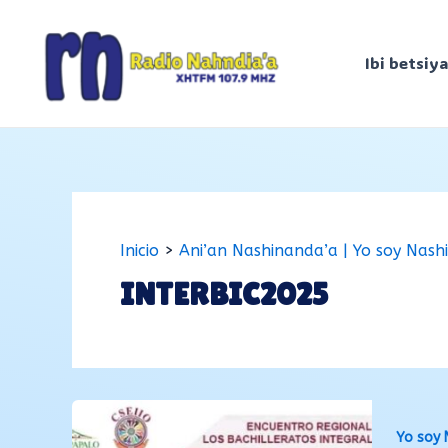
Ir
al
Ibi betsiya
contenido
Inicio
Ani’an Nashinanda’a | Yo soy Nash
INTERBIC2025
Yo soy 