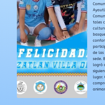
Comuni
Ayautl
Comuni
tales 
cultur
basque
confor
partic
de las
sede. 
logró 
siguie
lugar.
compro
animam