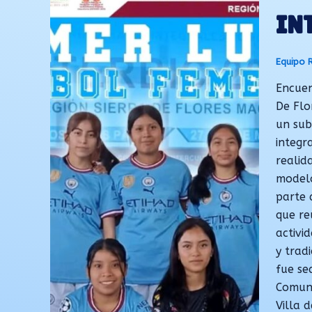
IN
Equipo 
Encuen
De Flo
un sub
integr
realid
modelo
parte 
que re
activi
y trad
fue se
Comuni
Villa 