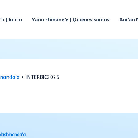
’a | Inicio
Yanu shiñane’e | Quiénes somos
Ani’an 
inanda’a
INTERBIC2025
Nashinanda’a