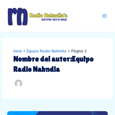
Ir
Paginación
Main
al
de
Men
contenido
entradas
Inicio
Equipo Radio Nahndia
Página 2
Nombre del autor:Equipo
Radio Nahndia