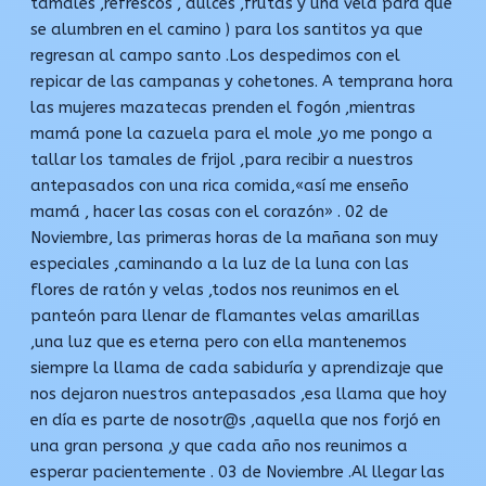
tamales ,refrescos , dulces ,frutas y una vela para que
se alumbren en el camino ) para los santitos ya que
regresan al campo santo .Los despedimos con el
repicar de las campanas y cohetones. A temprana hora
las mujeres mazatecas prenden el fogón ,mientras
mamá pone la cazuela para el mole ,yo me pongo a
tallar los tamales de frijol ,para recibir a nuestros
antepasados con una rica comida,«así me enseño
mamá , hacer las cosas con el corazón» . 02 de
Noviembre, las primeras horas de la mañana son muy
especiales ,caminando a la luz de la luna con las
flores de ratón y velas ,todos nos reunimos en el
panteón para llenar de flamantes velas amarillas
,una luz que es eterna pero con ella mantenemos
siempre la llama de cada sabiduría y aprendizaje que
nos dejaron nuestros antepasados ,esa llama que hoy
en día es parte de nosotr@s ,aquella que nos forjó en
una gran persona ,y que cada año nos reunimos a
esperar pacientemente . 03 de Noviembre .Al llegar las