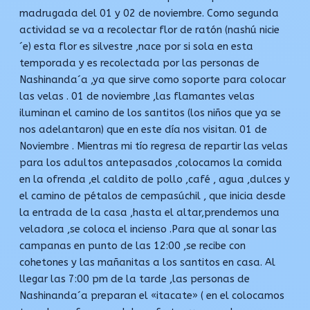
madrugada del 01 y 02 de noviembre. Como segunda
actividad se va a recolectar flor de ratón (nashú nicie
´e) esta flor es silvestre ,nace por si sola en esta
temporada y es recolectada por las personas de
Nashinanda´a ,ya que sirve como soporte para colocar
las velas . 01 de noviembre ,las flamantes velas
iluminan el camino de los santitos (los niños que ya se
nos adelantaron) que en este día nos visitan. 01 de
Noviembre . Mientras mi tío regresa de repartir las velas
para los adultos antepasados ,colocamos la comida
en la ofrenda ,el caldito de pollo ,café , agua ,dulces y
el camino de pétalos de cempasúchil , que inicia desde
la entrada de la casa ,hasta el altar,prendemos una
veladora ,se coloca el incienso .Para que al sonar las
campanas en punto de las 12:00 ,se recibe con
cohetones y las mañanitas a los santitos en casa. Al
llegar las 7:00 pm de la tarde ,las personas de
Nashinanda´a preparan el «itacate» ( en el colocamos