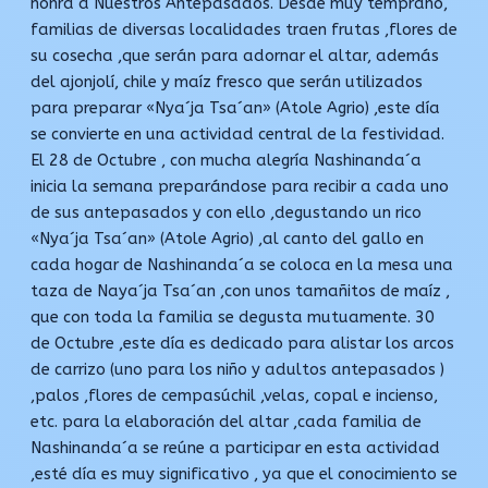
honra a Nuestros Antepasados. Desde muy temprano,
familias de diversas localidades traen frutas ,flores de
su cosecha ,que serán para adornar el altar, además
del ajonjolí, chile y maíz fresco que serán utilizados
para preparar «Nya´ja Tsa´an» (Atole Agrio) ,este día
se convierte en una actividad central de la festividad.
El 28 de Octubre , con mucha alegría Nashinanda´a
inicia la semana preparándose para recibir a cada uno
de sus antepasados y con ello ,degustando un rico
«Nya´ja Tsa´an» (Atole Agrio) ,al canto del gallo en
cada hogar de Nashinanda´a se coloca en la mesa una
taza de Naya´ja Tsa´an ,con unos tamañitos de maíz ,
que con toda la familia se degusta mutuamente. 30
de Octubre ,este día es dedicado para alistar los arcos
de carrizo (uno para los niño y adultos antepasados )
,palos ,flores de cempasúchil ,velas, copal e incienso,
etc. para la elaboración del altar ,cada familia de
Nashinanda´a se reúne a participar en esta actividad
,esté día es muy significativo , ya que el conocimiento se