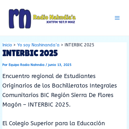
Ir
Navegación
Main
al
de
Men
contenido
entradas
Inicio
Yo soy Nashinanda’a
INTERBIC 2025
INTERBIC 2025
Por
Equipo Radio Nahndia
/
junio 13, 2025
Encuentro regional de Estudiantes
Originarios de los Bachilleratos Integrales
Comunitarios BIC Región Sierra De Flores
Magón – INTERBIC 2025.
El Colegio Superior para la Educación